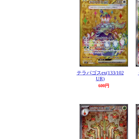
テラパゴスex(133/102
UR)
600円