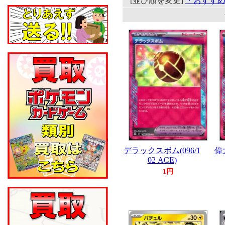
[並び順を変更]
・おすす
デラックスボム(096/1
偉大
02 ACE)
1円