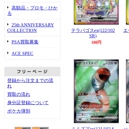
高額品・プロモ・ひか
る
25th ANNIVERSARY
COLLECTION
テラパゴスex(122/102
エ
SR)
PSA買取募集
100円
ACE SPEC
登録から注文までの流
れ
買取の流れ
身分証登録について
ポケカ弾別
ミミズズex(121/102 S
ハイ