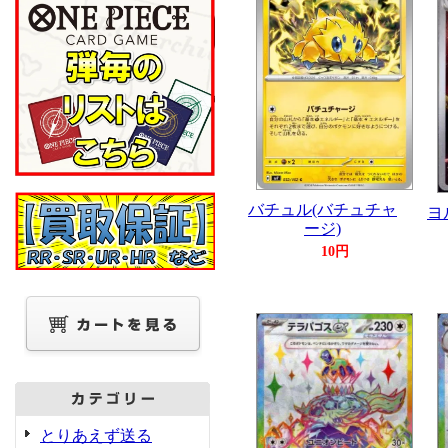
バチュル(バチュチャ
ヨル
ージ)
10円
とりあえず送る