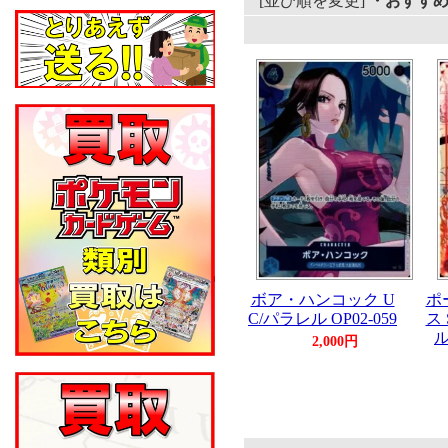
[並び順を変更]
・おすす
ボア・ハンコック U
ポ
C/パラレル OP02-059
ス
ル
2,000円