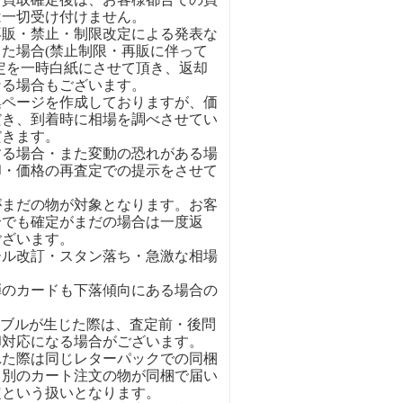
は一切受け付けません。
再販・禁止・制限改定による発表な
た場合(禁止制限・再販に伴って
定を一時白紙にさせて頂き、返却
なる場合もございます。
集ページを作成しておりますが、価
だき、到着時に相場を調べさせてい
だきます。
する場合・また変動の恐れがある場
却・価格の再査定での提示をさせて
がまだの物が対象となります。お客
合でも確定がまだの場合は一度返
ございます。
ール改訂・スタン落ち・急激な相場
弾のカードも下落傾向にある場合の
ラブルが生じた際は、査定前・後問
却対応になる場合がございます。
れた際は同じレターパックでの同梱
。別のカート注文の物が同梱で届い
定という扱いとなります。