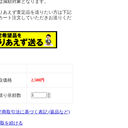
は減額対象となります。
りあえず査定品を送りたい方は下記
カート注文していただきお送りくだ
。
取価格
2,500円
積り依頼数
特定商取引法に基づく表記 (返品など)
取を続ける