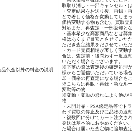
取取り消し・一部キャンセル・
・査定結果をお送り後、再録・
どで著しく価格が変動してしまっ
価格変動する物も含む)、買取査
対応また、再査定・一部返却と
・基本希少な高額商品などは募
格はあくまで目安とさせていた
ただき査定結果をださせていた
・カード売買相場が著しく変動
合は、査定前・後問わず一度返
いただく場合もございます。
※下落の際は査定後の確定処理
商品代金以外の料金の説明
様からご返信いただいている場
却・価格の再査定になる場合も
※こちらは再販・再録・急なル
変動等の物
※変動・変動の恐れにより他の
物
・未開封品・PSA鑑定品等でト
わず買取の停止及びに品物の返
・複数回に分けてカート注文さ
発送は基本的におやめください
た場合は届いた査定物に追加査