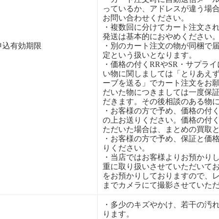
っているか、アドレスが違う場
お問い合わせください。
・複数回に分けてカート注文さ
発送は基本的におやめください
申込有効期限
・別のカート注文の物が同梱で
定という扱いとなります。
・価格の付くRRやSR・サプラ
い物に関しましては「とりあえ
ーブを送る」でカート注文をお
だいた物につきましては一度保
だきます。その後相談のある物
・お客様の方で予め、価格の付
の上お送りください。価格の付
ただいた場合は、まとめの買取
・お客様の方で予め、保証と価
りください。
・当店ではお客様よりお預かり
重に取り扱いさせていただいて
をお預かりしておりますので、
までカメラにて撮影させていた
・多少のキズやかけ、若干の汚
ります。