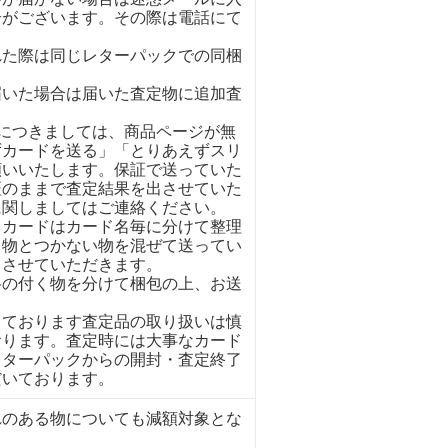
合がございます。その際は電話にて
れた際は同じレターパックでの同梱
。
届いた場合は届いた査定物に追加査
イにつきましては、商品ページが無
ずカードを送る」「とりあえずスリ
願いいたします。保証で送っていた
証のままで査定結果を出させていた
に関しましてはご連絡ください。
くカードはカード名毎に分けて整理
く物とつかない物を混ぜて送ってい
とさせていただきます。
格の付く物を分けて梱包の上、お送
しております査定品の取り扱いは慎
おります。査定時には大事なカード
レターパックからの開封・査定終了
だいております。
れのある物についても減額対象とな