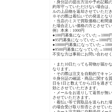
・身分証の提出方法や予め記載
約等守っていただけない場合は
ルの上品物を返却させていただ
※その際は着払いでの発送とな
・当店のミスで買取価格に桁間
た場合正しい価格の方とさせて
例）本来：1000円
●100円募集になっていた→1000
●95円募集になっていた→1000
●10000円募集になっていた→10
●9500円募集になっていた→100
不安な方は事前にお問い合わせ
・また10日たっても荷物が届か
なります。
・その際は注文を自動的でキャ
※身分証の確認・商品に関する
日を1日と数えてから2日を過ぎ
効とさせていただきます。
・メールをお送りして返答が無
させていただきます。
・着払い等で買取品を送られた
の場合受け取り拒否とさせてい
・カート注文時に自動送信メー