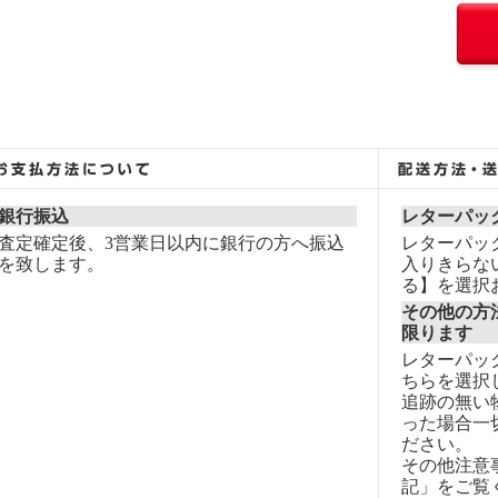
銀行振込
レターパッ
査定確定後、3営業日以内に銀行の方へ振込
レターパッ
を致します。
入りきらな
る】を選択
その他の方
限ります
レターパッ
ちらを選択
追跡の無い
った場合一
ださい。
その他注意
記」をご覧