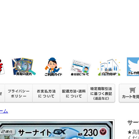
ーム
サーナ
★高
くださ