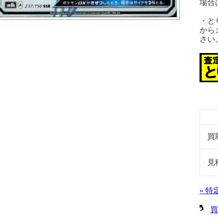
場合
・と
から
さい
買
見
» 
買