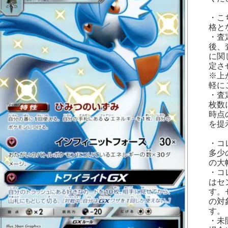
・こ
格と
・査
後、
に関
定さ
※上
軽に
・査
枚数
時点
を提
・コ
多少
の大
・コ
はセ
す。
の対
す。
・未