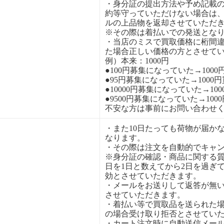
・身分証の提出方法や予め記載
約等守っていただけない場合は
ルの上品物を返却させていただ
※その際は着払いでの発送とな
・当店のミスで買取価格に桁間
た場合正しい価格の方とさせて
例）本来：1000円
●100円募集になっていた→1000
●95円募集になっていた→1000
●10000円募集になっていた→10
●9500円募集になっていた→100
不安な方は事前にお問い合わせ
・また10日たっても荷物が届か
なります。
・その際は注文を自動的でキャ
※身分証の確認・商品に関する
日を1日と数えてから2日を過ぎ
効とさせていただきます。
・メールをお送りして返答が無
させていただきます。
・着払い等で買取品を送られた
の場合受け取り拒否とさせてい
・カート注文時に自動送信メー