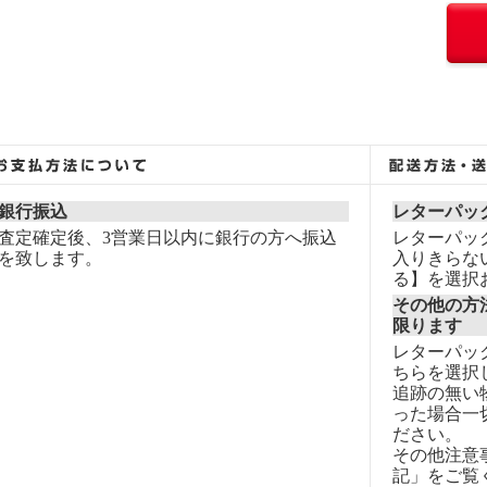
銀行振込
レターパッ
査定確定後、3営業日以内に銀行の方へ振込
レターパッ
を致します。
入りきらな
る】を選択
その他の方
限ります
レターパッ
ちらを選択
追跡の無い
った場合一
ださい。
その他注意
記」をご覧