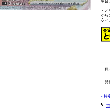
場合
・と
から
さい
買
見
» 
買