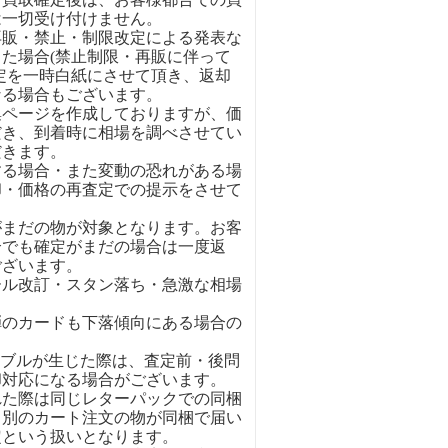
は一切受け付けません。
再販・禁止・制限改定による発表な
た場合(禁止制限・再販に伴って
定を一時白紙にさせて頂き、返却
なる場合もございます。
集ページを作成しておりますが、価
だき、到着時に相場を調べさせてい
だきます。
する場合・また変動の恐れがある場
却・価格の再査定での提示をさせて
がまだの物が対象となります。お客
合でも確定がまだの場合は一度返
ございます。
ール改訂・スタン落ち・急激な相場
弾のカードも下落傾向にある場合の
ラブルが生じた際は、査定前・後問
却対応になる場合がございます。
れた際は同じレターパックでの同梱
。別のカート注文の物が同梱で届い
定という扱いとなります。