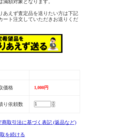
は減額対象となります。
りあえず査定品を送りたい方は下記
カート注文していただきお送りくだ
。
取価格
1,000円
積り依頼数
特定商取引法に基づく表記 (返品など)
取を続ける