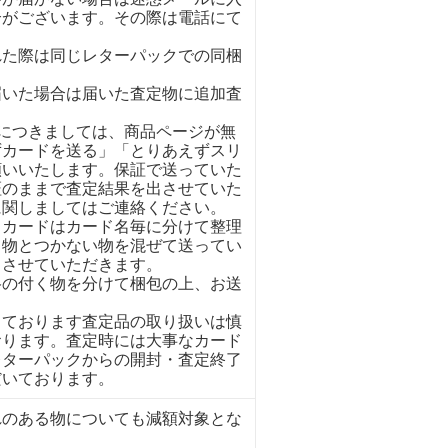
合がございます。その際は電話にて
れた際は同じレターパックでの同梱
。
届いた場合は届いた査定物に追加査
イにつきましては、商品ページが無
ずカードを送る」「とりあえずスリ
願いいたします。保証で送っていた
証のままで査定結果を出させていた
に関しましてはご連絡ください。
くカードはカード名毎に分けて整理
く物とつかない物を混ぜて送ってい
とさせていただきます。
格の付く物を分けて梱包の上、お送
しております査定品の取り扱いは慎
おります。査定時には大事なカード
レターパックからの開封・査定終了
だいております。
れのある物についても減額対象とな