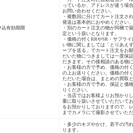
っているか、アドレスが違う場
お問い合わせください。
・複数回に分けてカート注文さ
発送は基本的におやめください
申込有効期限
・別のカート注文の物が同梱で
定という扱いとなります。
・価格の付くRRやSR・サプラ
い物に関しましては「とりあえ
ーブを送る」でカート注文をお
だいた物につきましては一度保
だきます。その後相談のある物
・お客様の方で予め、価格の付
の上お送りください。価格の付
ただいた場合は、まとめの買取
・お客様の方で予め、保証と価
りください。
・当店ではお客様よりお預かり
重に取り扱いさせていただいて
をお預かりしておりますので、
までカメラにて撮影させていた
・多少のキズやかけ、若干の汚
ります。