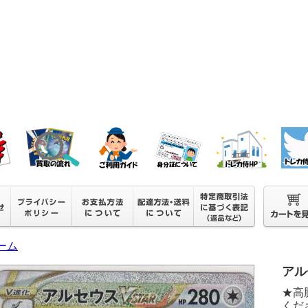
ーム
アルセ
★高
くださ