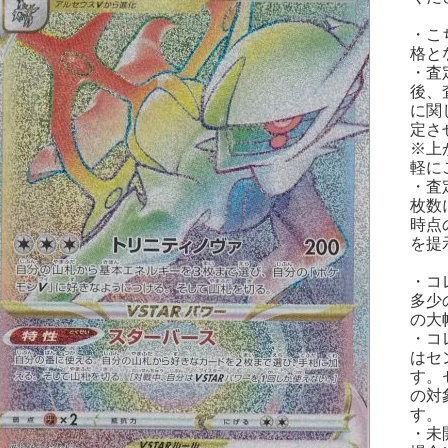
・こ
格と
・査
後、
に関
定さ
※上
軽に
・査
枚数
時点
を提
・コ
多少
の大
・コ
はセ
す。
の対
す。
・未