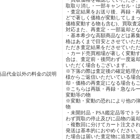
取取り消し・一部キャンセル・
・査定結果をお送り後、再録・
どで著しく価格が変動してしまっ
価格変動する物も含む)、買取査
対応また、再査定・一部返却と
・基本希少な高額商品などは募
格はあくまで目安とさせていた
ただき査定結果をださせていた
・カード売買相場が著しく変動
合は、査定前・後問わず一度返
いただく場合もございます。
※下落の際は査定後の確定処理
商品代金以外の料金の説明
様からご返信いただいている場
却・価格の再査定になる場合も
※こちらは再販・再録・急なル
変動等の物
※変動・変動の恐れにより他の
物
・未開封品・PSA鑑定品等でト
わず買取の停止及びに品物の返
・複数回に分けてカート注文さ
発送は基本的におやめください
た場合は届いた査定物に追加査