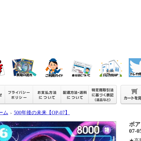
ーム
500年後の未来【OP-07】
＞
ボア
07-0
★高