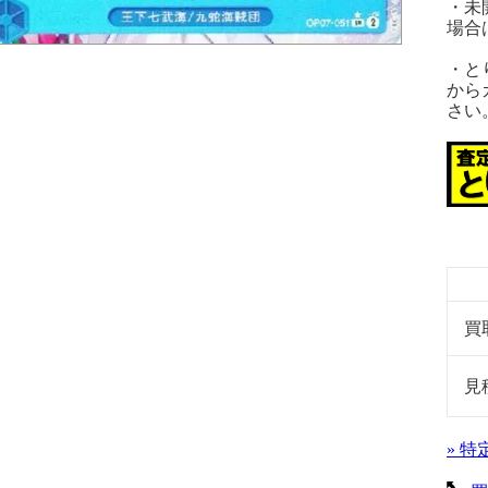
・未
場合
・と
から
さい
買
見
» 