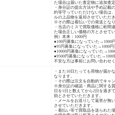
た場合は届いた査定物に追加査
・身分証の提出方法や予め記載
約等守っていただけない場合は
ルの上品物を返却させていただ
※その際は着払いでの発送とな
・当店のミスで買取価格に桁間
た場合正しい価格の方とさせて
例）本来：1000円
●100円募集になっていた→1000
●95円募集になっていた→1000
●10000円募集になっていた→10
●9500円募集になっていた→100
不安な方は事前にお問い合わせ
・また10日たっても荷物が届か
なります。
・その際は注文を自動的でキャ
※身分証の確認・商品に関する
日を1日と数えてから2日を過ぎ
効とさせていただきます。
・メールをお送りして返答が無
させていただきます。
・着払い等で買取品を送られた