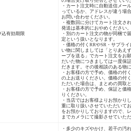
の場合受け取り拒否とさせてい
・カート注文時に自動送信メー
っているか、アドレスが違う場
お問い合わせください。
・複数回に分けてカート注文さ
発送は基本的におやめください
申込有効期限
・別のカート注文の物が同梱で
定という扱いとなります。
・価格の付くRRやSR・サプラ
い物に関しましては「とりあえ
ーブを送る」でカート注文をお
だいた物につきましては一度保
だきます。その後相談のある物
・お客様の方で予め、価格の付
の上お送りください。価格の付
ただいた場合は、まとめの買取
・お客様の方で予め、保証と価
りください。
・当店ではお客様よりお預かり
重に取り扱いさせていただいて
をお預かりしておりますので、
までカメラにて撮影させていた
・多少のキズやかけ、若干の汚