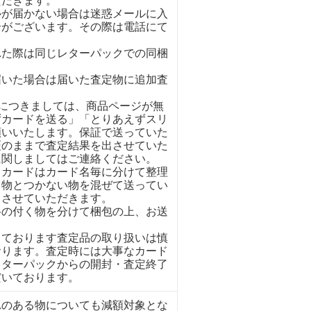
ただきます。
ルが届かない場合は迷惑メールに入
合がございます。その際は電話にて
れた際は同じレターパックでの同梱
。
届いた場合は届いた査定物に追加査
イにつきましては、商品ページが無
ずカードを送る」「とりあえずスリ
願いいたします。保証で送っていた
証のままで査定結果を出させていた
に関しましてはご連絡ください。
くカードはカード名毎に分けて整理
く物とつかない物を混ぜて送ってい
とさせていただきます。
格の付く物を分けて梱包の上、お送
しております査定品の取り扱いは慎
おります。査定時には大事なカード
レターパックからの開封・査定終了
だいております。
れのある物についても減額対象とな