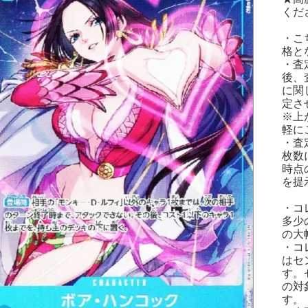
くださ
・こ
格と
・査
後、
に関
定さ
※上
軽に
・査
枚数
時点
を提
・コ
多少
の大
・コ
はセ
す。
の対
す。