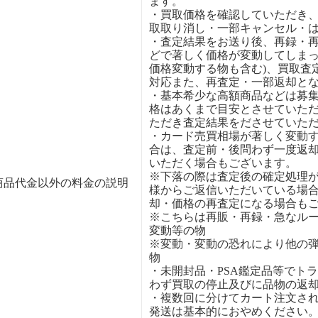
ます。
・買取価格を確認していただき
取取り消し・一部キャンセル・
・査定結果をお送り後、再録・
どで著しく価格が変動してしまっ
価格変動する物も含む)、買取査
対応また、再査定・一部返却と
・基本希少な高額商品などは募
格はあくまで目安とさせていた
ただき査定結果をださせていた
・カード売買相場が著しく変動
合は、査定前・後問わず一度返
いただく場合もございます。
※下落の際は査定後の確定処理
商品代金以外の料金の説明
様からご返信いただいている場
却・価格の再査定になる場合も
※こちらは再販・再録・急なル
変動等の物
※変動・変動の恐れにより他の
物
・未開封品・PSA鑑定品等でト
わず買取の停止及びに品物の返
・複数回に分けてカート注文さ
発送は基本的におやめください