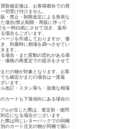
、買取確定後は、お客様都合での買
は一切受け付けません。
再販・禁止・制限改定による発表な
た場合(禁止制限・再販に伴って
定を一時白紙にさせて頂き、返却
なる場合もございます。
集ページを作成しておりますが、価
だき、到着時に相場を調べさせてい
だきます。
する場合・また変動の恐れがある場
却・価格の再査定での提示をさせて
がまだの物が対象となります。お客
合でも確定がまだの場合は一度返
ございます。
ール改訂・スタン落ち・急激な相場
弾のカードも下落傾向にある場合の
ラブルが生じた際は、査定前・後問
却対応になる場合がございます。
れた際は同じレターパックでの同梱
。別のカート注文の物が同梱で届い