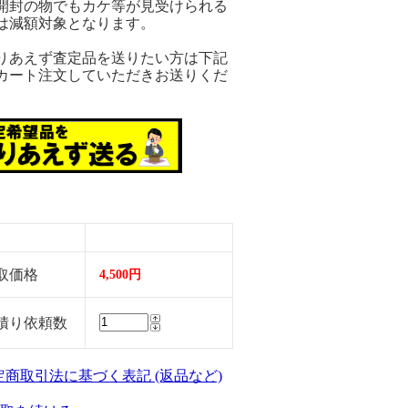
開封の物でもカケ等が見受けられる
は減額対象となります。
りあえず査定品を送りたい方は下記
カート注文していただきお送りくだ
。
取価格
4,500円
積り依頼数
特定商取引法に基づく表記 (返品など)