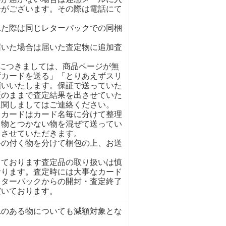
合がございます。その際は電話にて
れた際は同じレターパックでの同梱
。
届いた場合は届いた査定物に追加査
イにつきましては、商品ページが無
ずカードを送る」「とりあえずスリ
願いいたします。保証で送っていた
証のままで査定結果を出させていた
に関しましてはご連絡ください。
くカードはカード名毎に分けて整理
く物とつかない物を混ぜて送ってい
とさせていただきます。
格の付く物を分けて梱包の上、お送
しております査定品の取り扱いは慎
おります。査定時には大事なカード
レターパックからの開封・査定終了
だいております。
れのある物についても減額対象とな