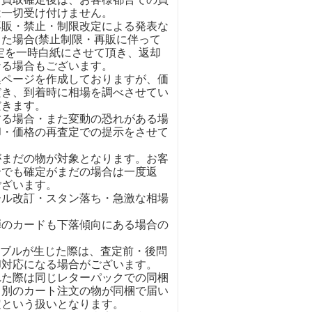
は一切受け付けません。
再販・禁止・制限改定による発表な
た場合(禁止制限・再販に伴って
定を一時白紙にさせて頂き、返却
なる場合もございます。
集ページを作成しておりますが、価
だき、到着時に相場を調べさせてい
だきます。
する場合・また変動の恐れがある場
却・価格の再査定での提示をさせて
がまだの物が対象となります。お客
合でも確定がまだの場合は一度返
ございます。
ール改訂・スタン落ち・急激な相場
弾のカードも下落傾向にある場合の
ラブルが生じた際は、査定前・後問
却対応になる場合がございます。
れた際は同じレターパックでの同梱
。別のカート注文の物が同梱で届い
定という扱いとなります。