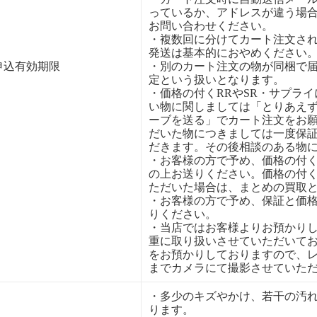
っているか、アドレスが違う場
お問い合わせください。
・複数回に分けてカート注文さ
発送は基本的におやめください
申込有効期限
・別のカート注文の物が同梱で
定という扱いとなります。
・価格の付くRRやSR・サプラ
い物に関しましては「とりあえ
ーブを送る」でカート注文をお
だいた物につきましては一度保
だきます。その後相談のある物
・お客様の方で予め、価格の付
の上お送りください。価格の付
ただいた場合は、まとめの買取
・お客様の方で予め、保証と価
りください。
・当店ではお客様よりお預かり
重に取り扱いさせていただいて
をお預かりしておりますので、
までカメラにて撮影させていた
・多少のキズやかけ、若干の汚
ります。