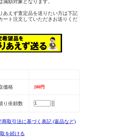
は減額対象となります。
りあえず査定品を送りたい方は下記
カート注文していただきお送りくだ
。
取価格
200円
積り依頼数
特定商取引法に基づく表記 (返品など)
取を続ける