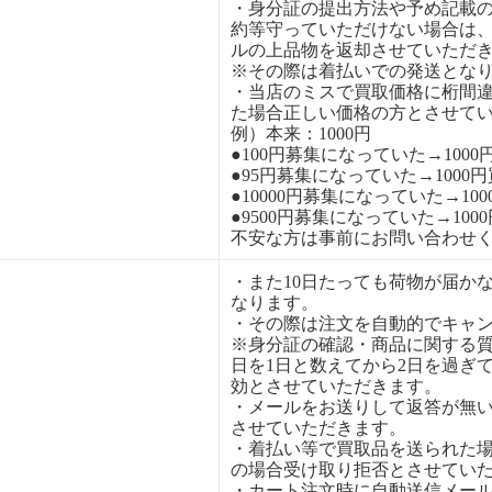
・身分証の提出方法や予め記載
約等守っていただけない場合は
ルの上品物を返却させていただ
※その際は着払いでの発送とな
・当店のミスで買取価格に桁間
た場合正しい価格の方とさせて
例）本来：1000円
●100円募集になっていた→1000
●95円募集になっていた→1000
●10000円募集になっていた→10
●9500円募集になっていた→100
不安な方は事前にお問い合わせ
・また10日たっても荷物が届か
なります。
・その際は注文を自動的でキャ
※身分証の確認・商品に関する
日を1日と数えてから2日を過ぎ
効とさせていただきます。
・メールをお送りして返答が無
させていただきます。
・着払い等で買取品を送られた
の場合受け取り拒否とさせてい
・カート注文時に自動送信メー