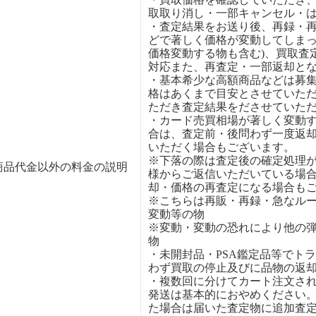
取取り消し・一部キャンセル・
・査定結果をお送り後、再録・
どで著しく価格が変動してしまっ
価格変動する物も含む)、買取査
対応また、再査定・一部返却と
・基本希少な高額商品などは募
格はあくまで目安とさせていた
ただき査定結果をださせていた
・カード売買相場が著しく変動
合は、査定前・後問わず一度返
いただく場合もございます。
※下落の際は査定後の確定処理
商品代金以外の料金の説明
様からご返信いただいている場
却・価格の再査定になる場合も
※こちらは再販・再録・急なル
変動等の物
※変動・変動の恐れにより他の
物
・未開封品・PSA鑑定品等でト
わず買取の停止及びに品物の返
・複数回に分けてカート注文さ
発送は基本的におやめください
た場合は届いた査定物に追加査