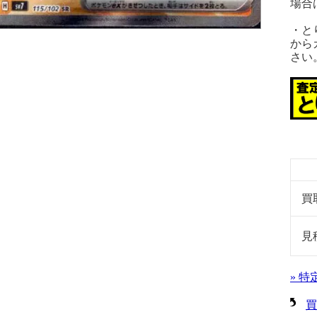
場合
・と
から
さい
買
見
» 
買