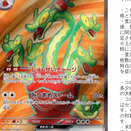
・こ
格と
・査
後、
に関
定さ
※上
軽に
・査
枚数
時点
を提
・コ
多少
の大
・コ
はセ
す。
の対
す。
・未