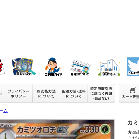
ーム
カミツ
★高
くださ