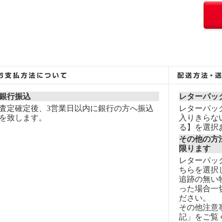
銀行振込
レターパッ
査定確定後、3営業日以内に銀行の方へ振込
レターパッ
を致します。
入りきらな
る】を選択
その他の方
限ります
レターパッ
ちらを選択
追跡の無い
った場合一
ださい。
その他注意
記」をご覧