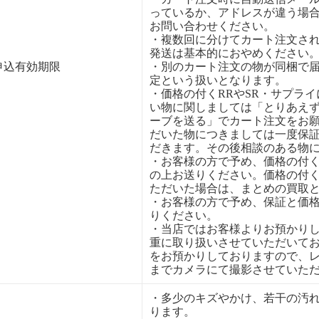
っているか、アドレスが違う場
お問い合わせください。
・複数回に分けてカート注文さ
発送は基本的におやめください
申込有効期限
・別のカート注文の物が同梱で
定という扱いとなります。
・価格の付くRRやSR・サプラ
い物に関しましては「とりあえ
ーブを送る」でカート注文をお
だいた物につきましては一度保
だきます。その後相談のある物
・お客様の方で予め、価格の付
の上お送りください。価格の付
ただいた場合は、まとめの買取
・お客様の方で予め、保証と価
りください。
・当店ではお客様よりお預かり
重に取り扱いさせていただいて
をお預かりしておりますので、
までカメラにて撮影させていた
・多少のキズやかけ、若干の汚
ります。