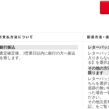
銀行振込
レターパッ
査定確定後、3営業日以内に銀行の方へ振込
レターパッ
を致します。
入りきらな
る】を選択
その他の方
限ります
レターパッ
ちらを選択
追跡の無い
った場合一
ださい。
その他注意
記」をご覧