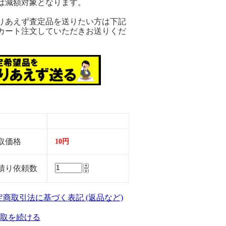
は減額対象となります。
りあえず査定品を送りたい方は下記
カート注文していただきお送りくだ
。
取価格
10円
積り依頼数
特定商取引法に基づく表記 (返品など)
取を続ける