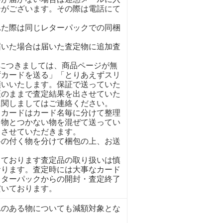
合がございます。その際は電話にて
れた際は同じレターパックでの同梱
。
届いた場合は届いた査定物に追加査
イにつきましては、商品ページが無
ずカードを送る」「とりあえずスリ
願いいたします。保証で送っていた
証のままで査定結果を出させていた
に関しましてはご連絡ください。
くカードはカード名毎に分けて整理
く物とつかない物を混ぜて送ってい
とさせていただきます。
格の付く物を分けて梱包の上、お送
しております査定品の取り扱いは慎
おります。査定時には大事なカード
レターパックからの開封・査定終了
だいております。
れのある物についても減額対象とな