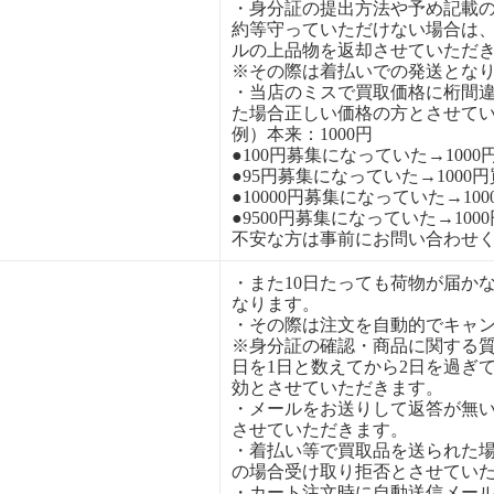
・身分証の提出方法や予め記載
約等守っていただけない場合は
ルの上品物を返却させていただ
※その際は着払いでの発送とな
・当店のミスで買取価格に桁間
た場合正しい価格の方とさせて
例）本来：1000円
●100円募集になっていた→1000
●95円募集になっていた→1000
●10000円募集になっていた→10
●9500円募集になっていた→100
不安な方は事前にお問い合わせ
・また10日たっても荷物が届か
なります。
・その際は注文を自動的でキャ
※身分証の確認・商品に関する
日を1日と数えてから2日を過ぎ
効とさせていただきます。
・メールをお送りして返答が無
させていただきます。
・着払い等で買取品を送られた
の場合受け取り拒否とさせてい
・カート注文時に自動送信メー