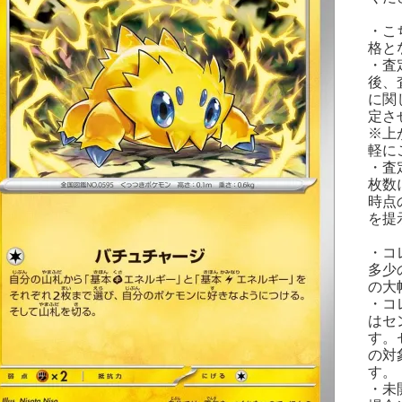
・こ
格と
・査
後、
に関
定さ
※上
軽に
・査
枚数
時点
を提
・コ
多少
の大
・コ
はセ
す。
の対
す。
・未