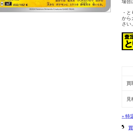
場合
・と
から
さい
買
見
» 
買