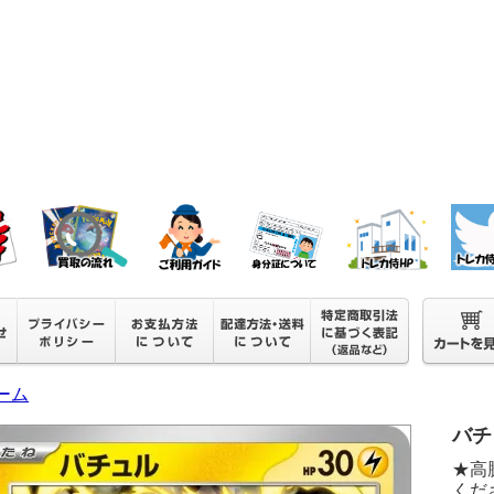
ーム
バチ
★高
くださ