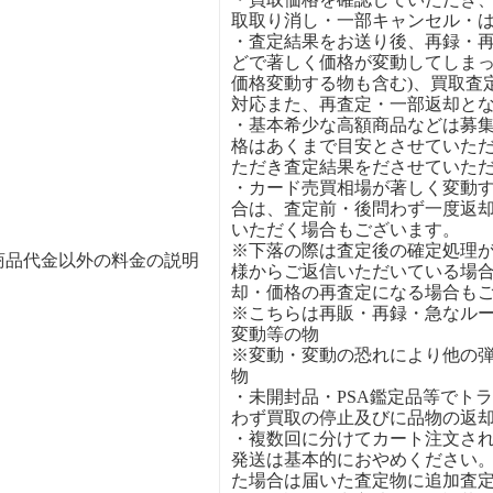
取取り消し・一部キャンセル・
・査定結果をお送り後、再録・
どで著しく価格が変動してしまっ
価格変動する物も含む)、買取査
対応また、再査定・一部返却と
・基本希少な高額商品などは募
格はあくまで目安とさせていた
ただき査定結果をださせていた
・カード売買相場が著しく変動
合は、査定前・後問わず一度返
いただく場合もございます。
※下落の際は査定後の確定処理
商品代金以外の料金の説明
様からご返信いただいている場
却・価格の再査定になる場合も
※こちらは再販・再録・急なル
変動等の物
※変動・変動の恐れにより他の
物
・未開封品・PSA鑑定品等でト
わず買取の停止及びに品物の返
・複数回に分けてカート注文さ
発送は基本的におやめください
た場合は届いた査定物に追加査