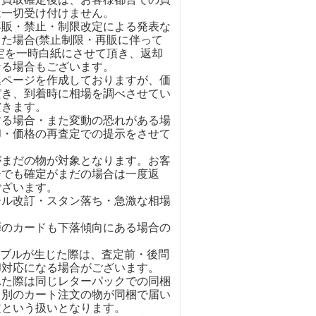
は一切受け付けません。
再販・禁止・制限改定による発表な
た場合(禁止制限・再販に伴って
定を一時白紙にさせて頂き、返却
なる場合もございます。
集ページを作成しておりますが、価
だき、到着時に相場を調べさせてい
だきます。
する場合・また変動の恐れがある場
却・価格の再査定での提示をさせて
がまだの物が対象となります。お客
合でも確定がまだの場合は一度返
ございます。
ール改訂・スタン落ち・急激な相場
弾のカードも下落傾向にある場合の
ラブルが生じた際は、査定前・後問
却対応になる場合がございます。
れた際は同じレターパックでの同梱
。別のカート注文の物が同梱で届い
定という扱いとなります。