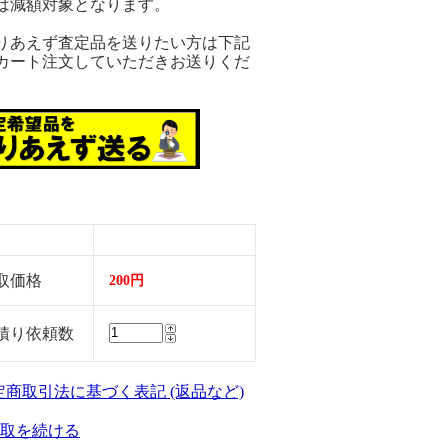
は減額対象となります。
りあえず査定品を送りたい方は下記
カート注文していただきお送りくだ
。
取価格
200円
積り依頼数
特定商取引法に基づく表記 (返品など)
取を続ける