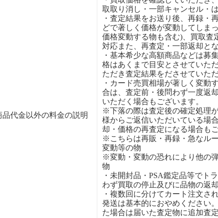
取取り消し・一部キャンセル・
・査定結果をお送り後、再録・
どで著しく価格が変動してしまっ
価格変動する物も含む)、買取査
対応また、再査定・一部返却と
・基本希少な高額商品などは募
格はあくまで目安とさせていた
ただき査定結果をださせていた
・カード売買相場が著しく変動
合は、査定前・後問わず一度返
いただく場合もございます。
※下落の際は査定後の確定処理
商品代金以外の料金の説明
様からご返信いただいている場
却・価格の再査定になる場合も
※こちらは再販・再録・急なル
変動等の物
※変動・変動の恐れにより他の
物
・未開封品・PSA鑑定品等でト
わず買取の停止及びに品物の返
・複数回に分けてカート注文さ
発送は基本的におやめください
た場合は届いた査定物に追加査