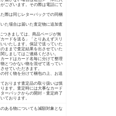
合がございます。その際は電話にて
れた際は同じレターパックでの同梱
。
届いた場合は届いた査定物に追加査
イにつきましては、商品ページが無
ずカードを送る」「とりあえずスリ
願いいたします。保証で送っていた
証のままで査定結果を出させていた
に関しましてはご連絡ください。
くカードはカード名毎に分けて整理
く物とつかない物を混ぜて送ってい
とさせていただきます。
格の付く物を分けて梱包の上、お送
しております査定品の取り扱いは慎
おります。査定時には大事なカード
レターパックからの開封・査定終了
だいております。
れのある物についても減額対象とな