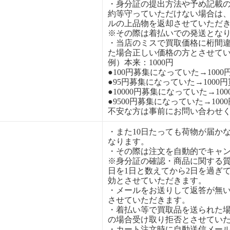
・身分証の提出方法や予め記載
約等守っていただけない場合は
ルの上品物を返却させていただ
※その際は着払いでの発送とな
・当店のミスで買取価格に桁間
た場合正しい価格の方とさせて
例）本来：1000円
●100円募集になっていた→1000
●95円募集になっていた→1000
●10000円募集になっていた→10
●9500円募集になっていた→100
不安な方は事前にお問い合わせ
・また10日たっても荷物が届か
なります。
・その際は注文を自動的でキャ
※身分証の確認・商品に関する
日を1日と数えてから2日を過ぎ
効とさせていただきます。
・メールをお送りして返答が無
させていただきます。
・着払い等で買取品を送られた
の場合受け取り拒否とさせてい
・カート注文時に自動送信メー