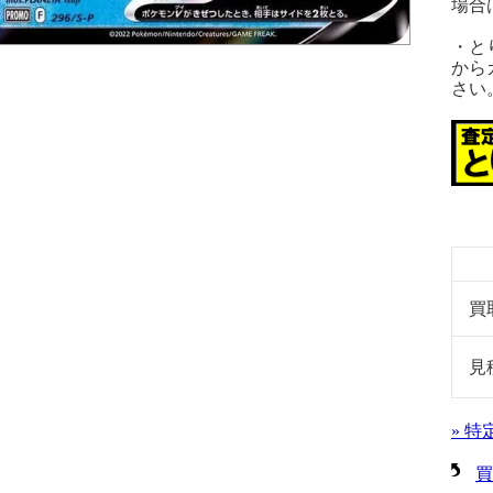
場合
・と
から
さい
買
見
» 
買