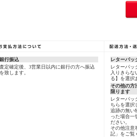
銀行振込
レターパッ
査定確定後、3営業日以内に銀行の方へ振込
レターパッ
を致します。
入りきらな
る】を選択
その他の方
限ります
レターパッ
ちらを選択
追跡の無い
った場合一
ださい。
その他注意
記」をご覧