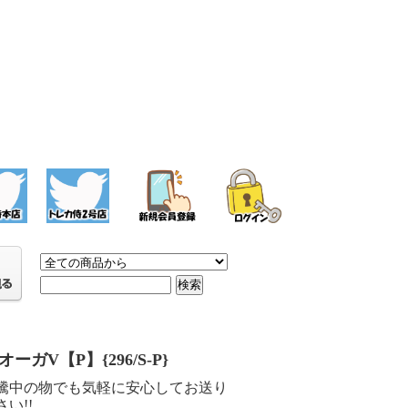
ーガV【P】{296/S-P}
騰中の物でも気軽に安心してお送り
い!!