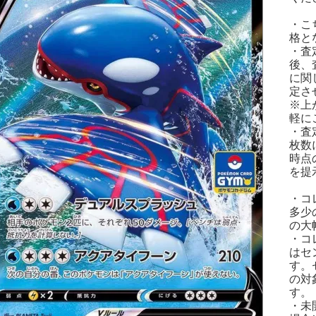
・こ
格と
・査
後、
に関
定さ
※上
軽に
・査
枚数
時点
を提
・コ
多少
の大
・コ
はセ
す。
の対
す。
・未