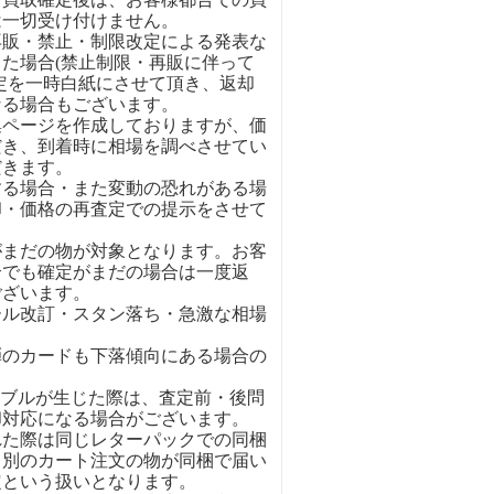
は一切受け付けません。
再販・禁止・制限改定による発表な
た場合(禁止制限・再販に伴って
定を一時白紙にさせて頂き、返却
なる場合もございます。
集ページを作成しておりますが、価
だき、到着時に相場を調べさせてい
だきます。
する場合・また変動の恐れがある場
却・価格の再査定での提示をさせて
がまだの物が対象となります。お客
合でも確定がまだの場合は一度返
ございます。
ール改訂・スタン落ち・急激な相場
弾のカードも下落傾向にある場合の
ラブルが生じた際は、査定前・後問
却対応になる場合がございます。
れた際は同じレターパックでの同梱
。別のカート注文の物が同梱で届い
定という扱いとなります。