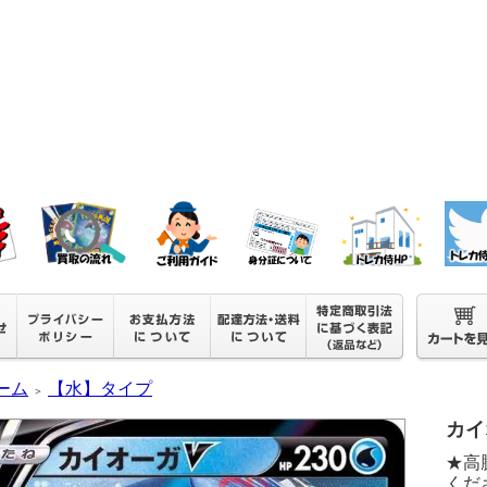
ーム
【水】タイプ
＞
カイオ
★高
くださ