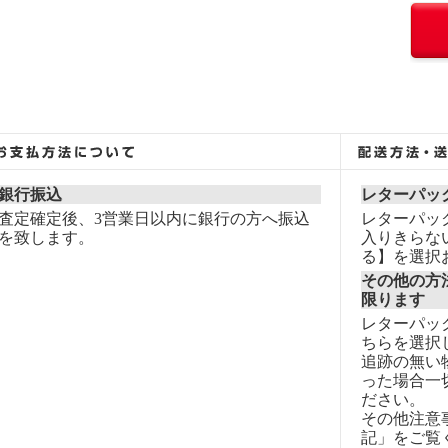
銀行振込
レターパッ
査定確定後、3営業日以内に銀行の方へ振込
レターパッ
を致します。
入りきらな
る】を選択
その他の方
限ります
レターパッ
ちらを選択
追跡の無い
った場合一
ださい。
その他注意
記」をご覧