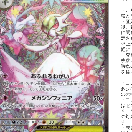
・こ
格と
・査
後、
に関
定さ
※上
軽に
・査
枚数
時点
を提
・コ
多少
の大
・コ
はセ
す。
の対
す。
・未