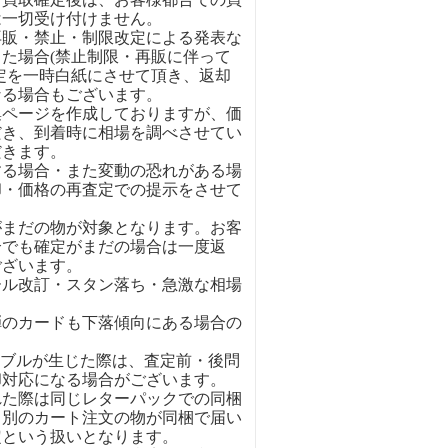
は一切受け付けません。
再販・禁止・制限改定による発表な
た場合(禁止制限・再販に伴って
定を一時白紙にさせて頂き、返却
なる場合もございます。
集ページを作成しておりますが、価
だき、到着時に相場を調べさせてい
だきます。
する場合・また変動の恐れがある場
却・価格の再査定での提示をさせて
がまだの物が対象となります。お客
合でも確定がまだの場合は一度返
ございます。
ール改訂・スタン落ち・急激な相場
弾のカードも下落傾向にある場合の
ラブルが生じた際は、査定前・後問
却対応になる場合がございます。
れた際は同じレターパックでの同梱
。別のカート注文の物が同梱で届い
定という扱いとなります。