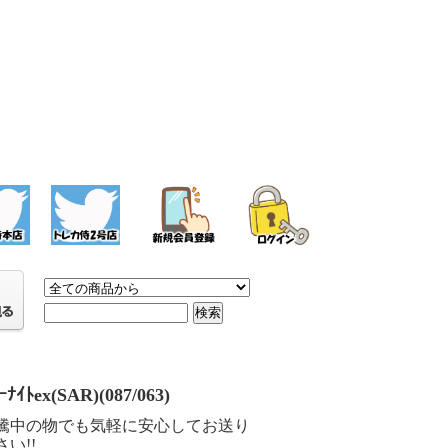
ｰﾅｲﾄex(SAR)(087/063)
騰中の物でも気軽に安心してお送り
い!!