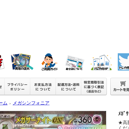
ーム
メガシンフォニア
＞
ﾒｶﾞｻ
★高
くださ