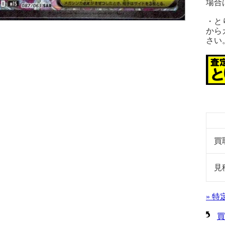
場合
・と
から
さい
買
見
» 
買