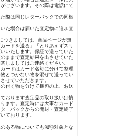
合がございます。その際は電話にて
れた際は同じレターパックでの同梱
。
届いた場合は届いた査定物に追加査
イにつきましては、商品ページが無
ずカードを送る」「とりあえずスリ
願いいたします。保証で送っていた
証のままで査定結果を出させていた
に関しましてはご連絡ください。
くカードはカード名毎に分けて整理
く物とつかない物を混ぜて送ってい
とさせていただきます。
格の付く物を分けて梱包の上、お送
しております査定品の取り扱いは慎
おります。査定時には大事なカード
レターパックからの開封・査定終了
だいております。
れのある物についても減額対象とな