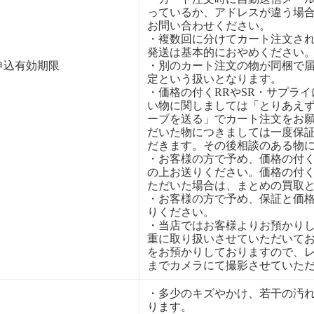
っているか、アドレスが違う場
お問い合わせください。
・複数回に分けてカート注文さ
発送は基本的におやめください
申込有効期限
・別のカート注文の物が同梱で
定という扱いとなります。
・価格の付くRRやSR・サプラ
い物に関しましては「とりあえ
ーブを送る」でカート注文をお
だいた物につきましては一度保
だきます。その後相談のある物
・お客様の方で予め、価格の付
の上お送りください。価格の付
ただいた場合は、まとめの買取
・お客様の方で予め、保証と価
りください。
・当店ではお客様よりお預かり
重に取り扱いさせていただいて
をお預かりしておりますので、
までカメラにて撮影させていた
・多少のキズやかけ、若干の汚
ります。