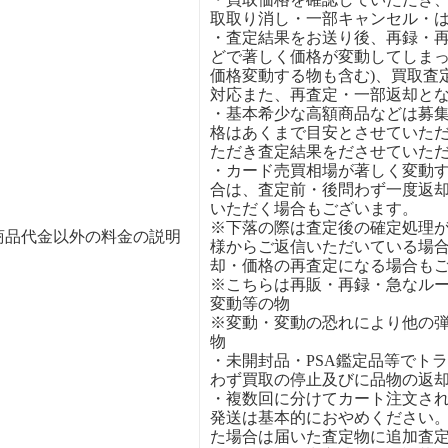
取取り消し・一部キャンセル・
・査定結果をお送り後、再録・
どで著しく価格が変動してしまっ
価格変動する物も含む)、買取査
対応また、再査定・一部返却と
・基本希少な高額商品などは募
格はあくまで目安とさせていた
ただき査定結果をださせていた
・カード売買相場が著しく変動
合は、査定前・後問わず一度返
いただく場合もございます。
※下落の際は査定後の確定処理
商品代金以外の料金の説明
様からご返信いただいている場
却・価格の再査定になる場合も
※こちらは再販・再録・急なル
変動等の物
※変動・変動の恐れにより他の
物
・未開封品・PSA鑑定品等でト
わず買取の停止及びに品物の返
・複数回に分けてカート注文さ
発送は基本的におやめください
た場合は届いた査定物に追加査