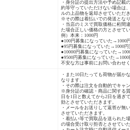
・身分証の提出方法や予め記載
約等守っていただけない場合は
ルの上品物を返却させていただ
※その際は着払いでの発送とな
・当店のミスで買取価格に桁間
た場合正しい価格の方とさせて
例）本来：1000円
●100円募集になっていた→1000
●95円募集になっていた→1000
●10000円募集になっていた→10
●9500円募集になっていた→100
不安な方は事前にお問い合わせ
・また10日たっても荷物が届か
なります。
・その際は注文を自動的でキャ
※身分証の確認・商品に関する
日を1日と数えてから2日を過ぎ
効とさせていただきます。
・メールをお送りして返答が無
させていただきます。
・着払い等で買取品を送られた
の場合受け取り拒否とさせてい
・カート注文時に自動送信メー