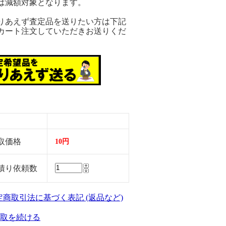
は減額対象となります。
りあえず査定品を送りたい方は下記
カート注文していただきお送りくだ
。
取価格
10円
積り依頼数
特定商取引法に基づく表記 (返品など)
取を続ける