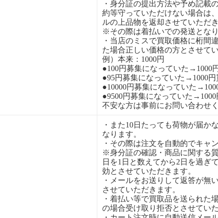
・身分証の提出方法や予め記載
約等守っていただけない場合は
ルの上品物を返却させていただ
※その際は着払いでの発送とな
・当店のミスで買取価格に桁間
た場合正しい価格の方とさせて
例）本来：1000円
●100円募集になっていた→1000
●95円募集になっていた→1000
●10000円募集になっていた→10
●9500円募集になっていた→100
不安な方は事前にお問い合わせ
・また10日たっても荷物が届か
なります。
・その際は注文を自動的でキャ
※身分証の確認・商品に関する
日を1日と数えてから2日を過ぎ
効とさせていただきます。
・メールをお送りして返答が無
させていただきます。
・着払い等で買取品を送られた
の場合受け取り拒否とさせてい
・カート注文時に自動送信メー