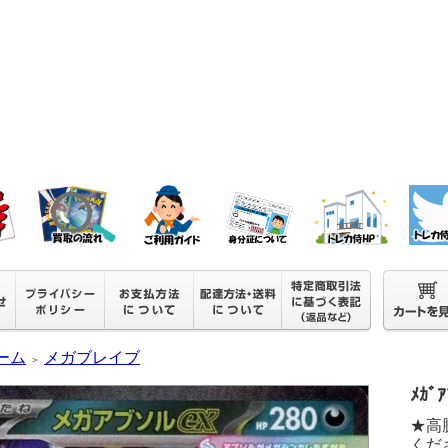
ーム
メガブレイブ
＞
ﾒｶﾞｱ
★高
くださ