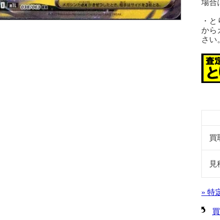
場合
・と
から
さい
買
見
» 
買