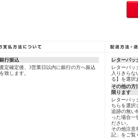
銀行振込
レターパッ
査定確定後、3営業日以内に銀行の方へ振込
レターパッ
を致します。
入りきらな
る】を選択
その他の方
限ります
レターパッ
ちらを選択
追跡の無い
った場合一
ださい。
その他注意
記」をご覧