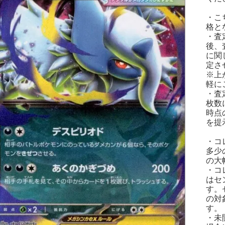
・こ
格と
・査
後、
に関
定さ
※上
軽に
・査
枚数
時点
を提
・コ
多少
の大
・コ
はセ
す。
の対
す。
・未