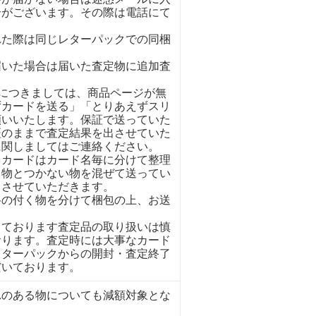
合がございます。その際は電話にて
れた際は同じレターパックでの同梱
。
届いた場合は届いた査定物に追加査
イにつきましては、商品ページが無
ずカードを送る」「とりあえずスリ
願いいたします。保証で送っていた
証のままで査定結果を出させていた
に関しましてはご連絡ください。
くカードはカード名毎に分けて整理
く物とつかない物を混ぜて送ってい
とさせていただきます。
格の付く物を分けて梱包の上、お送
しております査定品の取り扱いは慎
おります。査定時には大事なカード
レターパックからの開封・査定終了
だいております。
れのある物についても減額対象とな