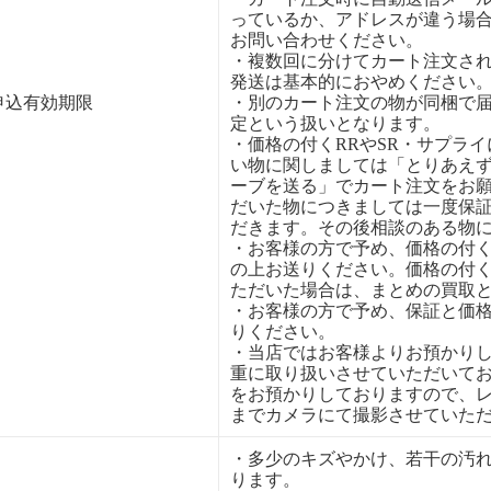
っているか、アドレスが違う場
お問い合わせください。
・複数回に分けてカート注文さ
発送は基本的におやめください
申込有効期限
・別のカート注文の物が同梱で
定という扱いとなります。
・価格の付くRRやSR・サプラ
い物に関しましては「とりあえ
ーブを送る」でカート注文をお
だいた物につきましては一度保
だきます。その後相談のある物
・お客様の方で予め、価格の付
の上お送りください。価格の付
ただいた場合は、まとめの買取
・お客様の方で予め、保証と価
りください。
・当店ではお客様よりお預かり
重に取り扱いさせていただいて
をお預かりしておりますので、
までカメラにて撮影させていた
・多少のキズやかけ、若干の汚
ります。