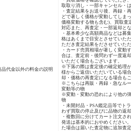
取取り消し・一部キャンセル・
・査定結果をお送り後、再録・
どで著しく価格が変動してしまっ
価格変動する物も含む)、買取査
対応また、再査定・一部返却と
・基本希少な高額商品などは募
格はあくまで目安とさせていた
ただき査定結果をださせていた
・カード売買相場が著しく変動
合は、査定前・後問わず一度返
いただく場合もございます。
※下落の際は査定後の確定処理
商品代金以外の料金の説明
様からご返信いただいている場
却・価格の再査定になる場合も
※こちらは再販・再録・急なル
変動等の物
※変動・変動の恐れにより他の
物
・未開封品・PSA鑑定品等でト
わず買取の停止及びに品物の返
・複数回に分けてカート注文さ
発送は基本的におやめください
た場合は届いた査定物に追加査