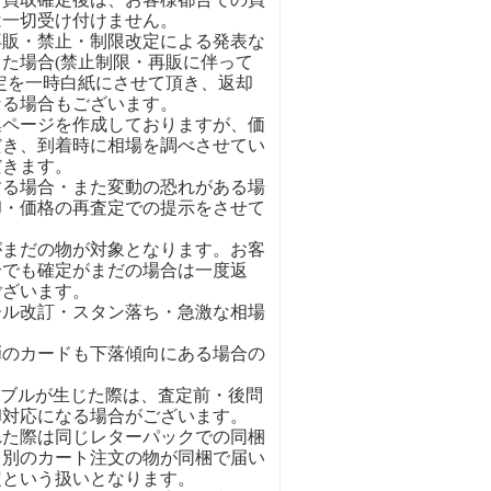
は一切受け付けません。
再販・禁止・制限改定による発表な
た場合(禁止制限・再販に伴って
定を一時白紙にさせて頂き、返却
なる場合もございます。
集ページを作成しておりますが、価
だき、到着時に相場を調べさせてい
だきます。
する場合・また変動の恐れがある場
却・価格の再査定での提示をさせて
がまだの物が対象となります。お客
合でも確定がまだの場合は一度返
ございます。
ール改訂・スタン落ち・急激な相場
弾のカードも下落傾向にある場合の
ラブルが生じた際は、査定前・後問
却対応になる場合がございます。
れた際は同じレターパックでの同梱
。別のカート注文の物が同梱で届い
定という扱いとなります。