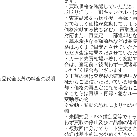
ます。
・買取価格を確認していただき
取取り消し・一部キャンセル・
・査定結果をお送り後、再録・
どで著しく価格が変動してしまっ
価格変動する物も含む)、買取査
対応また、再査定・一部返却と
・基本希少な高額商品などは募
格はあくまで目安とさせていた
ただき査定結果をださせていた
・カード売買相場が著しく変動
合は、査定前・後問わず一度返
いただく場合もございます。
※下落の際は査定後の確定処理
商品代金以外の料金の説明
様からご返信いただいている場
却・価格の再査定になる場合も
※こちらは再販・再録・急なル
変動等の物
※変動・変動の恐れにより他の
物
・未開封品・PSA鑑定品等でト
わず買取の停止及びに品物の返
・複数回に分けてカート注文さ
発送は基本的におやめください