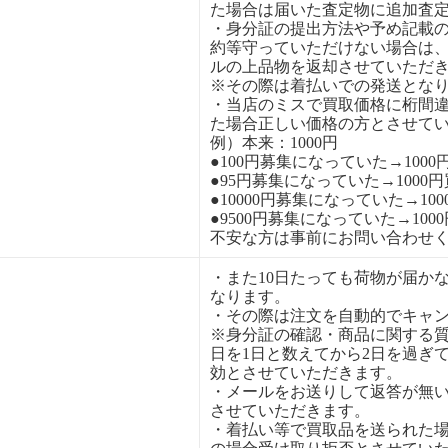
た場合は届いた査定物に追加査
・身分証の提出方法や予め記載
約等守っていただけない場合は
ルの上品物を返却させていただ
※その際は着払いでの発送とな
・当店のミスで買取価格に桁間
た場合正しい価格の方とさせて
例）本来：1000円
●100円募集になっていた→1000
●95円募集になっていた→1000
●10000円募集になっていた→10
●9500円募集になっていた→100
不安な方は事前にお問い合わせ
・また10日たっても荷物が届か
なります。
・その際は注文を自動的でキャ
※身分証の確認・商品に関する
日を1日と数えてから2日を過ぎ
効とさせていただきます。
・メールをお送りして返答が無
させていただきます。
・着払い等で買取品を送られた