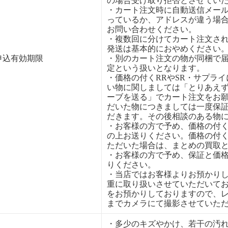
の場合受け取り拒否とさせてい
・カート注文時に自動送信メー
っているか、アドレスが違う場
お問い合わせください。
・複数回に分けてカート注文さ
発送は基本的におやめください
申込有効期限
・別のカート注文の物が同梱で
定という扱いとなります。
・価格の付くRRやSR・サプラ
い物に関しましては「とりあえ
ーブを送る」でカート注文をお
だいた物につきましては一度保
だきます。その後相談のある物
・お客様の方で予め、価格の付
の上お送りください。価格の付
ただいた場合は、まとめの買取
・お客様の方で予め、保証と価
りください。
・当店ではお客様よりお預かり
重に取り扱いさせていただいて
をお預かりしておりますので、
までカメラにて撮影させていた
・多少のキズやかけ、若干の汚