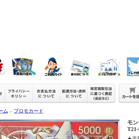
ーム
プロモカード
＞
モン
T21
★高