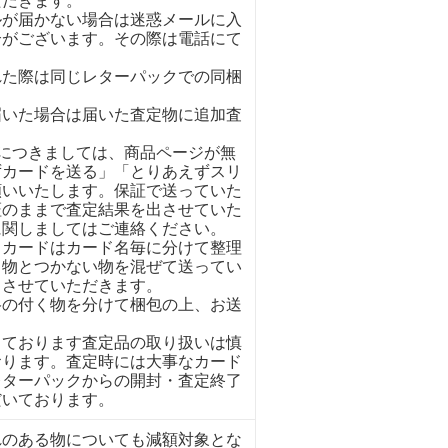
ただきます。
ルが届かない場合は迷惑メールに入
合がございます。その際は電話にて
れた際は同じレターパックでの同梱
。
届いた場合は届いた査定物に追加査
イにつきましては、商品ページが無
ずカードを送る」「とりあえずスリ
願いいたします。保証で送っていた
証のままで査定結果を出させていた
に関しましてはご連絡ください。
くカードはカード名毎に分けて整理
く物とつかない物を混ぜて送ってい
とさせていただきます。
格の付く物を分けて梱包の上、お送
しております査定品の取り扱いは慎
おります。査定時には大事なカード
レターパックからの開封・査定終了
だいております。
れのある物についても減額対象とな