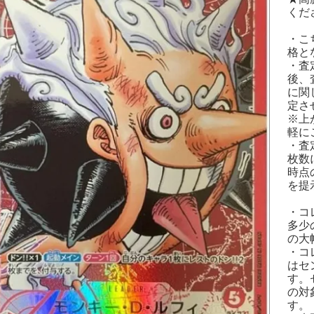
くださ
・こ
格と
・査
後、
に関
定さ
※上
軽に
・査
枚数
時点
を提
・コ
多少
の大
・コ
はセ
す。
の対
す。