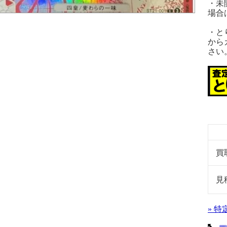
・未
場合
・と
から
さい
買
見
» 