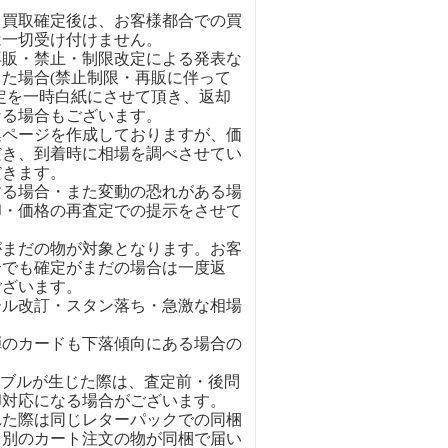
、買取確定後は、お客様都合での買
は一切受け付けません。
再販・禁止・制限改定による発表な
た場合(禁止制限・再販に伴って
定を一時白紙にさせて頂き、返却
なる場合もございます。
集ページを作成しておりますが、価
だき、到着時に相場を調べさせてい
だきます。
する場合・また変動の恐れがある場
却・価格の再査定での提示をさせて
がまだの物が対象となります。お客
合でも確定がまだの場合は一度返
ございます。
ール改訂・スタン落ち・急激な相場
弾のカードも下落傾向にある場合の
ラブルが生じた際は、査定前・後問
却対応になる場合がございます。
れた際は同じレターパックでの同梱
。別のカート注文の物が同梱で届い