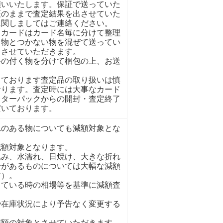
願いいたします。保証で送っていた
証のままで査定結果を出させていた
に関しましてはご連絡ください。
くカードはカード名毎に分けて整理
く物とつかない物を混ぜて送ってい
とさせていただきます。
格の付く物を分けて梱包の上、お送
しております査定品の取り扱いは慎
おります。査定時には大事なカード
レターパックからの開封・査定終了
だいております。
れのある物についても減額対象とな
減額対象となります。
込み、水濡れ、日焼け、大きな折れ
せがあるものについては大幅な減額
す）。
っている時の相場等を基準に減額査
や在庫状況により予告なく変更する
減額の対象とさせていただきます。