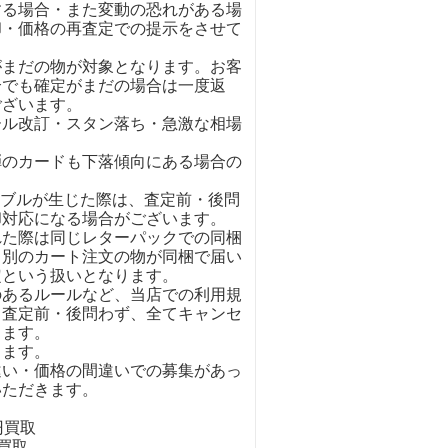
する場合・また変動の恐れがある場
却・価格の再査定での提示をさせて
がまだの物が対象となります。お客
合でも確定がまだの場合は一度返
ございます。
ール改訂・スタン落ち・急激な相場
弾のカードも下落傾向にある場合の
ラブルが生じた際は、査定前・後問
却対応になる場合がございます。
れた際は同じレターパックでの同梱
。別のカート注文の物が同梱で届い
定という扱いとなります。
のあるルールなど、当店での利用規
、査定前・後問わず、全てキャンセ
きます。
ります。
違い・価格の間違いでの募集があっ
いただきます。
円買取
円買取