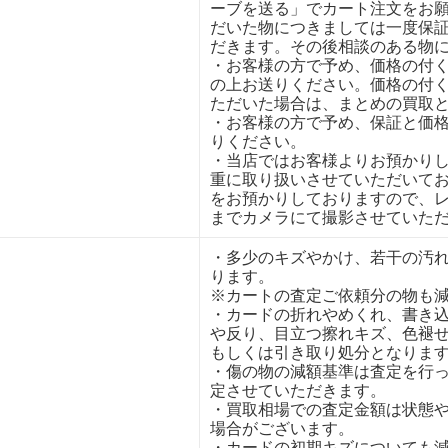
ーブを送る」でカート注文をお
だいた物につきましては一度保
だきます。その後相談のある物
・お客様の方で予め、価格の付
の上お送りください。価格の付
ただいた場合は、まとめの買取
・お客様の方で予め、保証と価
りください。
・当店ではお客様よりお預かり
重に取り扱いさせていただいて
をお預かりしておりますので、
までカメラにて撮影させていた
・多少のキズやかけ、若干の汚
ります。
※カートの査定ご依頼分の物も
・カードの折れやめくれ、書き
や反り、目立つ擦れキズ、色褪
もしくは引き取り処分となりま
・傷の物の減額基準は査定を行
定させていただきます。
・買取相場での査定金額は状態
場合がございます。
・カードの初期キズについても