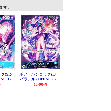
ています。
(SR/
ボア・ハンコック(L/
-051)
パラレル)(OP07-038)
円
13,000円