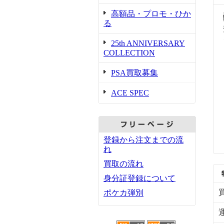
高額品・プロモ・ひか
る
25th ANNIVERSARY
COLLECTION
PSA買取募集
ACE SPEC
登録から注文までの流
れ
買取の流れ
身分証登録について
ポケカ弾別