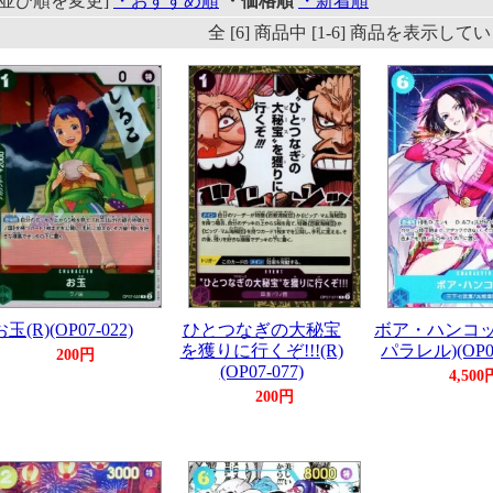
[並び順を変更]
・おすすめ順
・価格順
・新着順
全 [6] 商品中 [1-6] 商品を表示し
お玉(R)(OP07-022)
ひとつなぎの大秘宝
ボア・ハンコック
を獲りに行くぞ!!!(R)
パラレル)(OP07
200円
(OP07-077)
4,500
200円