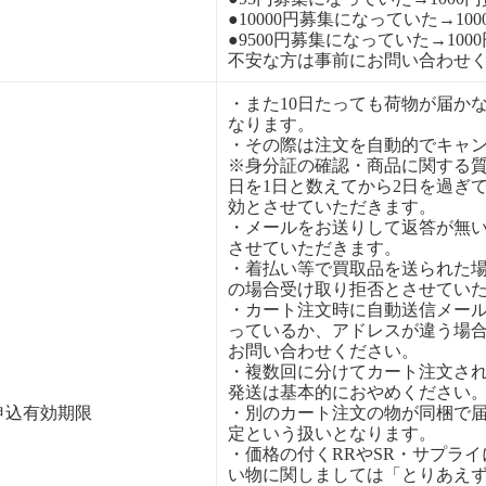
●10000円募集になっていた→10
●9500円募集になっていた→100
不安な方は事前にお問い合わせ
・また10日たっても荷物が届か
なります。
・その際は注文を自動的でキャ
※身分証の確認・商品に関する
日を1日と数えてから2日を過ぎ
効とさせていただきます。
・メールをお送りして返答が無
させていただきます。
・着払い等で買取品を送られた
の場合受け取り拒否とさせてい
・カート注文時に自動送信メー
っているか、アドレスが違う場
お問い合わせください。
・複数回に分けてカート注文さ
発送は基本的におやめください
申込有効期限
・別のカート注文の物が同梱で
定という扱いとなります。
・価格の付くRRやSR・サプラ
い物に関しましては「とりあえ