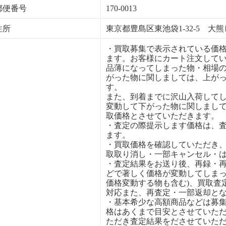
郵便番号
170-0013
住所
東京都豊島区東池袋1-32-5 大熊
・買取募集で表示されている価
ます。お客様にカート注文して
品薄になってしまった物・相場
がった物に関しましては、上が
す。
また、到着までに沢山入荷して
変動して下がった物に関しまし
取価格とさせていただきます。
・査定の際提示します価格は、
ます。
・買取価格を確認していただき
取取り消し・一部キャンセル・
・査定結果をお送り後、再録・
どで著しく価格が変動してしまっ
価格変動する物も含む)、買取査
対応また、再査定・一部返却と
・基本希少な高額商品などは募
格はあくまで目安とさせていた
ただき査定結果をださせていた