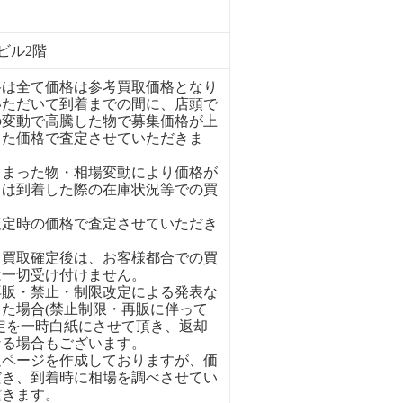
ビル2階
格は全て価格は参考買取価格となり
いただいて到着までの間に、店頭で
の変動で高騰した物で募集価格が上
った価格で査定させていただきま
しまった物・相場変動により価格が
ては到着した際の在庫状況等での買
査定時の価格で査定させていただき
、買取確定後は、お客様都合での買
は一切受け付けません。
再販・禁止・制限改定による発表な
た場合(禁止制限・再販に伴って
定を一時白紙にさせて頂き、返却
なる場合もございます。
集ページを作成しておりますが、価
だき、到着時に相場を調べさせてい
だきます。