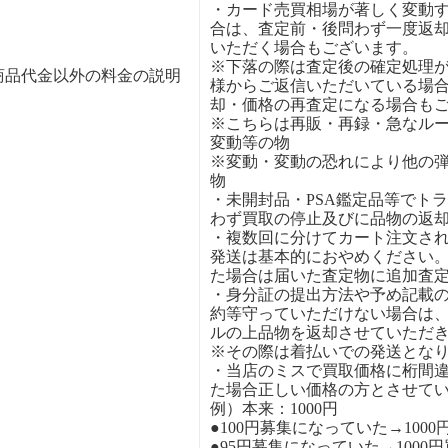
・カード売買相場が著しく変動
合は、査定前・後問わず一度返
いただく場合もございます。
※下落の際は査定後の確定処理
商品代金以外の料金の説明
様からご返信いただいている場
却・価格の再査定になる場合も
※こちらは再販・再録・急なル
変動等の物
※変動・変動の恐れにより他の
物
・未開封品・PSA鑑定品等でト
わず買取の停止及びに品物の返
・複数回に分けてカート注文さ
発送は基本的におやめください
た場合は届いた査定物に追加査
・身分証の提出方法や予め記載
約等守っていただけない場合は
ルの上品物を返却させていただ
※その際は着払いでの発送とな
・当店のミスで買取価格に桁間
た場合正しい価格の方とさせて
例）本来：1000円
●100円募集になっていた→1000
●95円募集になっていた→1000