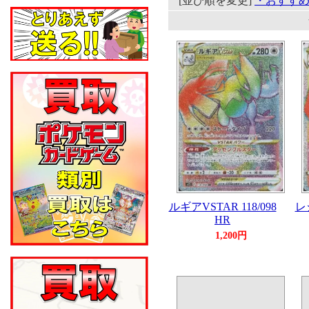
[並び順を変更]
・おすす
ルギアVSTAR 118/098
レ
HR
1,200円