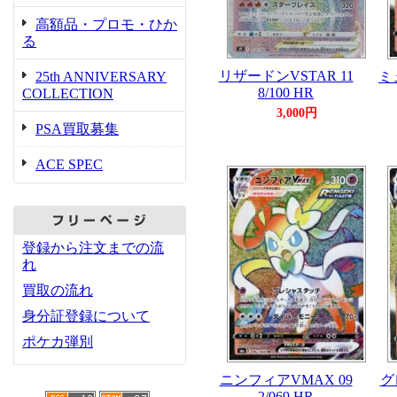
高額品・プロモ・ひか
る
リザードンVSTAR 11
25th ANNIVERSARY
ミュ
8/100 HR
COLLECTION
3,000円
PSA買取募集
ACE SPEC
登録から注文までの流
れ
買取の流れ
身分証登録について
ポケカ弾別
ニンフィアVMAX 09
グ
2/069 HR