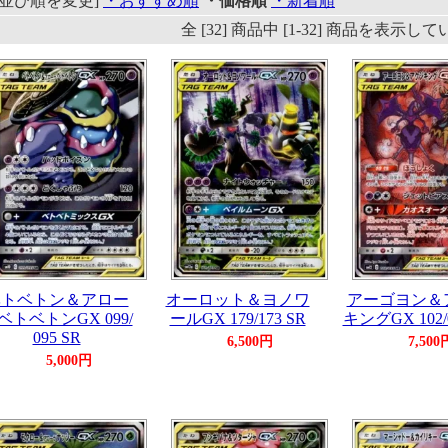
[並び順を変更]
・おすすめ順
・価格順
・新着順
全 [32] 商品中 [1-32] 商品を表示し
ベトベトン＆アロー
オーロット＆ヨノワ
アーゴヨン＆
ベトベトンGX 099/
ールGX 179/173 SR
キングGX 102/0
095 SR
6,500円
7,500
5,000円