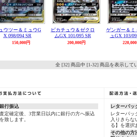
ュウツー＆ミュウG
ピカチュウ＆ゼクロ
ゲンガー＆ミ
X 098/094 SR
ムGX 101/095 SR
ュGX 103/09
150,000円
200,000円
220,00
全 [32] 商品中 [1-32] 商品を表示し
銀行振込
レターパッ
査定確定後、3営業日以内に銀行の方へ振込
レターパッ
を致します。
入りきらな
る】を選択
その他の方