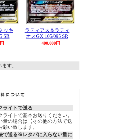
ミッキ
ラティアス＆ラティ
5 SR
オスGX 105/095 SR
0円
400,000円
ています。
クライトで送る
クライトで基本お送りください。
い量の場合は【その他の方法で送
お願い致します。
法で送る※レタパに入らない量に