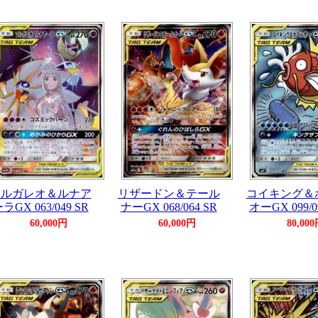
ソルガレオ＆ルナア
リザードン＆テール
コイキング＆
ラGX 063/049 SR
ナーGX 068/064 SR
オーGX 099/0
60,000円
60,000円
80,00