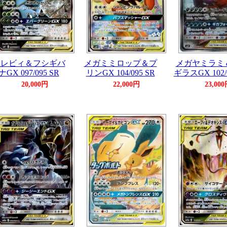
セレビィ＆フシギバ
メガミミロップ＆プ
メガヤミラミ
ナGX 097/095 SR
リンGX 104/095 SR
ギラスGX 102/0
20,000円
22,000円
23,00