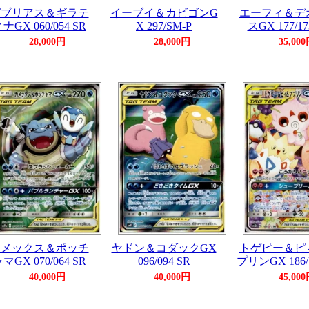
ガブリアス＆ギラテ
イーブイ＆カビゴンG
エーフィ＆デ
ナGX 060/054 SR
X 297/SM-P
スGX 177/17
28,000円
28,000円
35,00
カメックス＆ポッチ
ヤドン＆コダックGX
トゲピー＆ピ
マGX 070/064 SR
096/094 SR
プリンGX 186/1
40,000円
40,000円
45,00