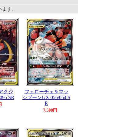
ています。
アクジ
フェローチェ＆マッ
95 SR
シブーンGX 056/054 S
R
円
7,500円