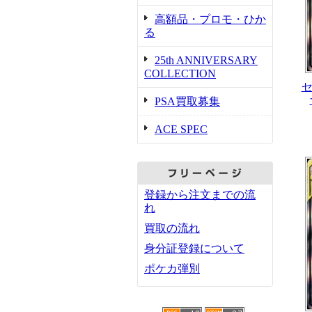
高額品・プロモ・ひか
る
25th ANNIVERSARY
COLLECTION
PSA買取募集
ACE SPEC
登録から注文までの流
れ
買取の流れ
身分証登録について
ポケカ弾別