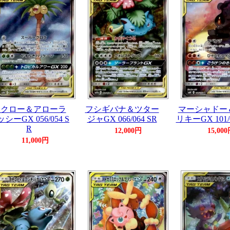
モクロー＆アローラ
フシギバナ＆ツター
マーシャドー
シーGX 056/054 S
ジャGX 066/064 SR
リキーGX 101/0
R
12,000円
15,00
11,000円