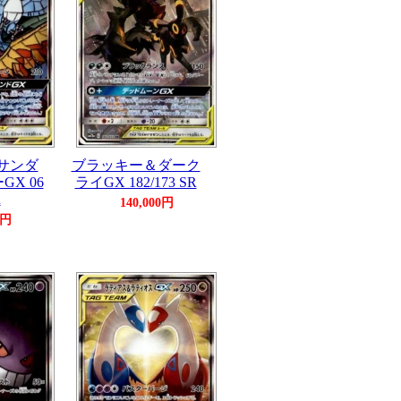
サンダ
ブラッキー＆ダーク
X 06
ライGX 182/173 SR
R
140,000円
0円