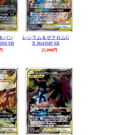
＆バン
レシラム＆ゼクロムG
94 SR
X 064/049 SR
0円
25,000円